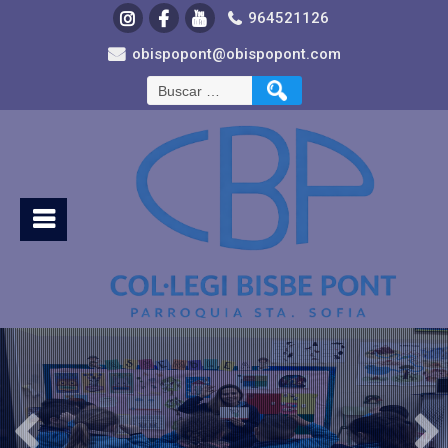
964521126
obispopont@obispopont.com