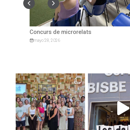
Quan el camí continua: exalumnes qu
tornen per guiar els nostres joves
marzo 27, 2026