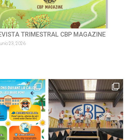
ursa escolar solidàriaMossèn
uillermo 2026
junio 8, 2026