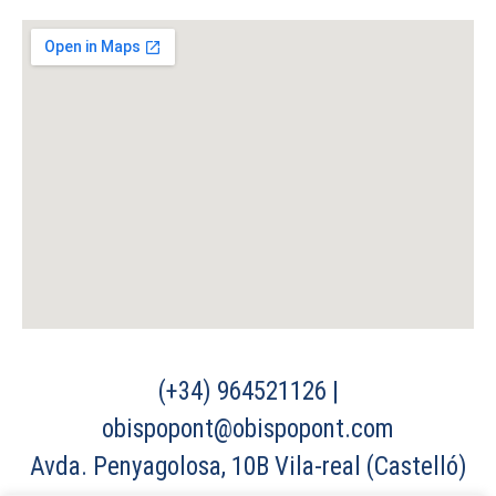
(+34) 964521126 |
obispopont@obispopont.com
Avda. Penyagolosa, 10B Vila-real (Castelló)