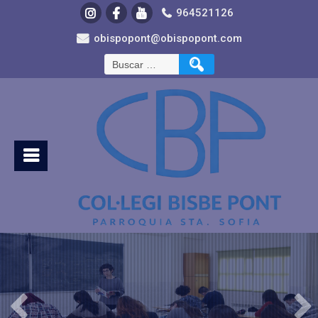
964521126
obispopont@obispopont.com