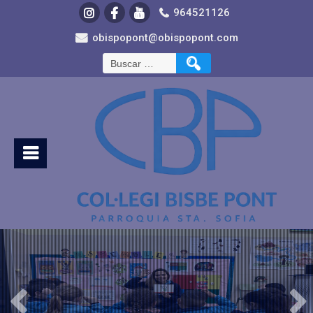
964521126
obispopont@obispopont.com