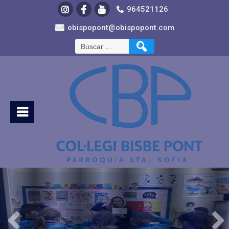
964521126
obispopont@obispopont.com