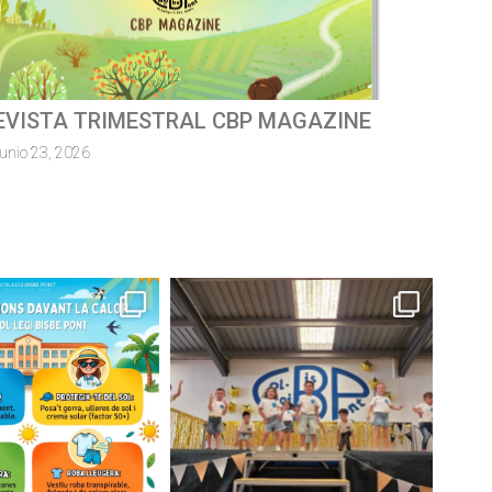
ursa escolar solidàriaMossèn
uillermo 2026
junio 8, 2026