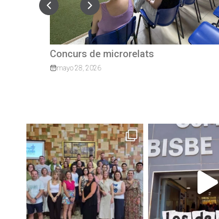
Quan el camí continua: exalumnes qu
tornen per guiar els nostres joves
marzo 27, 2026