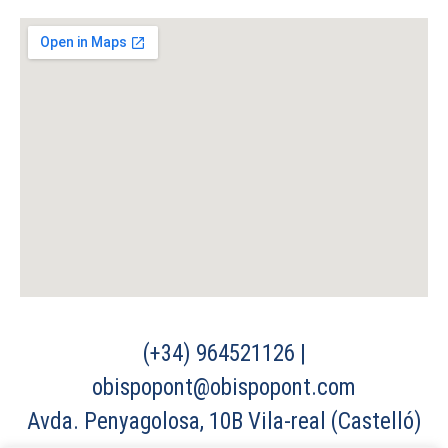
(+34) 964521126 |
obispopont@obispopont.com
Avda. Penyagolosa, 10B Vila-real (Castelló)