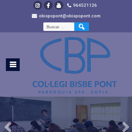
964521126
obispopont@obispopont.com