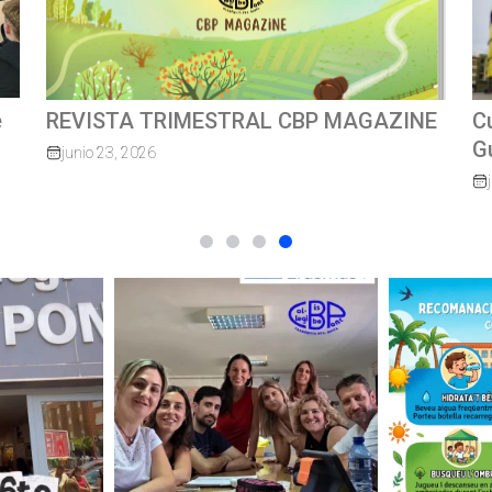
E
Cursa escolar solidàriaMossèn
C
Guillermo 2026
junio 8, 2026