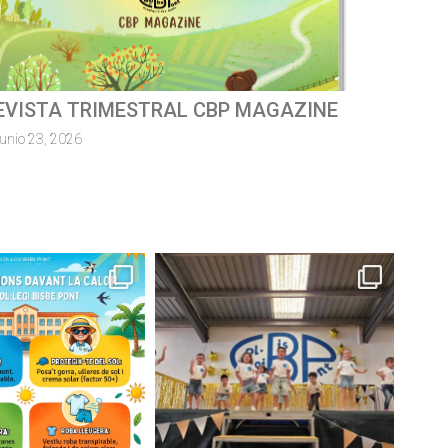
ursa escolar solidàriaMossèn
uillermo 2026
junio 8, 2026