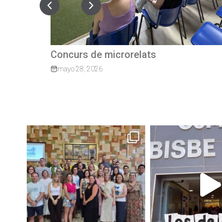
Quan el camí continua: exalumnes qu
tornen per guiar els nostres joves
marzo 27, 2026