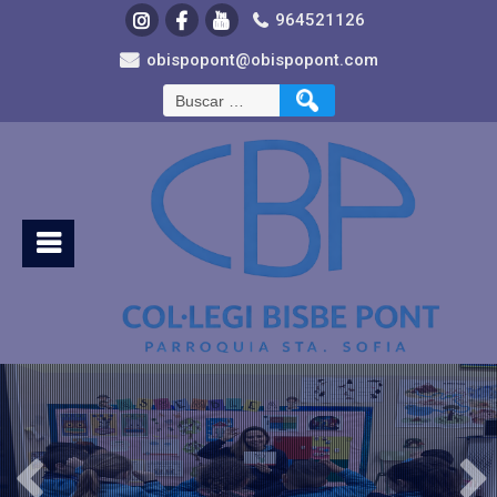
964521126
obispopont@obispopont.com