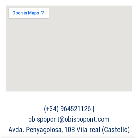
(+34) 964521126 |
obispopont@obispopont.com
Avda. Penyagolosa, 10B Vila-real (Castelló)