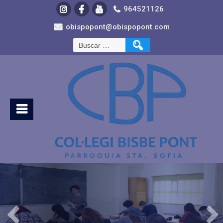
964521126
obispopont@obispopont.com