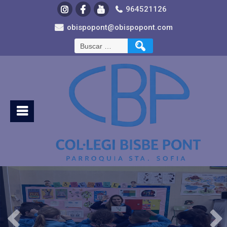
964521126
obispopont@obispopont.com