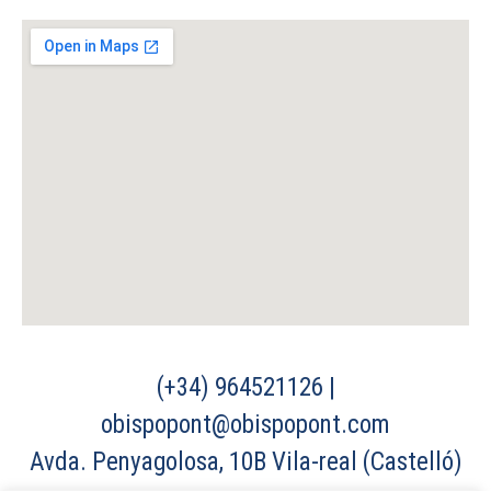
(+34) 964521126 |
obispopont@obispopont.com
Avda. Penyagolosa, 10B Vila-real (Castelló)