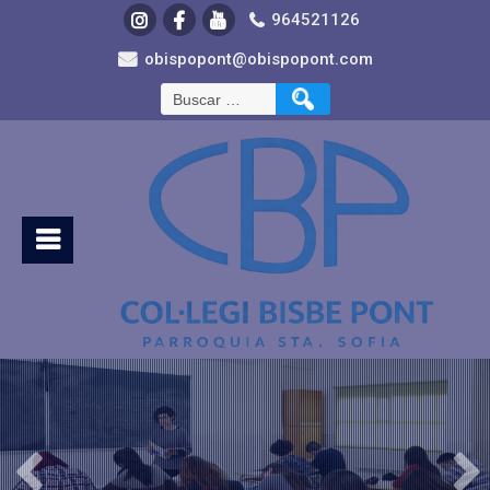
964521126
obispopont@obispopont.com