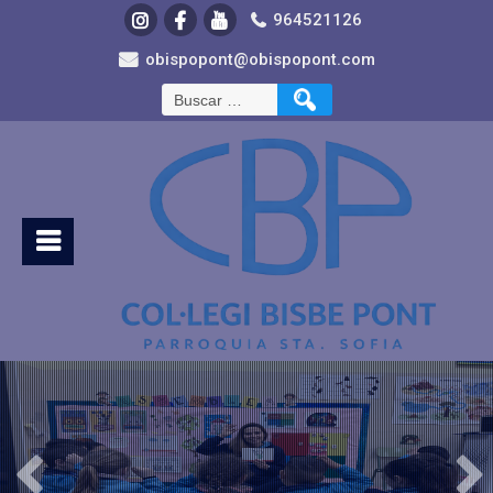
964521126
obispopont@obispopont.com