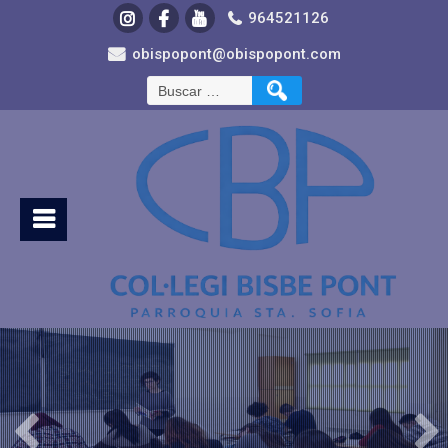
964521126
obispopont@obispopont.com