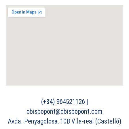
(+34) 964521126 |
obispopont@obispopont.com
Avda. Penyagolosa, 10B Vila-real (Castelló)