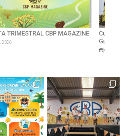
ursa escolar solidàriaMossèn
uillermo 2026
junio 8, 2026