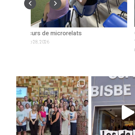
Quan el camí continua: exalumnes qu
tornen per guiar els nostres joves
marzo 27, 2026